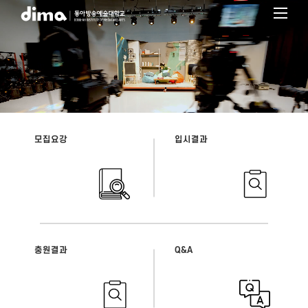
대학Home
입학안내
수시모집
정시모집
모집요강
입시결과
편입학모집
학사학위
입시도우미
충원결과
Q&A