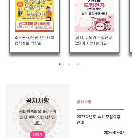
수도권·강원권 전문대학
[공지] 기악과 드럼전공
[
입학정보 박람회
(2단계 시험) 실기고사
도
유의사항 안내
간
공지사항
공지사항
동아방송예술대학교의
2027학년도 수시 모집요강
입시 관련 안내사항입
안내
니다.
2026-07-07
더보기